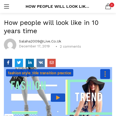
0
HOW PEOPLE WILL LOOK LIKE IN 10 YEARS TIME
LOGIN
REGISTER
How people will look like in 10
SEARCH IN:
years time
All categories
Co-ords (7)
Salaha2009@live.co.uk
Uncategorized (1)
December 17, 2019
2
comments
Remember me
Lost password?